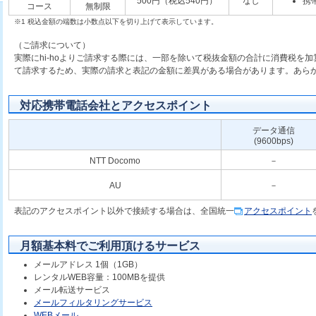
500円（税込540円）
なし
携
コース
無制限
※1 税込金額の端数は小数点以下を切り上げて表示しています。
（ご請求について）
実際にhi-hoよりご請求する際には、一部を除いて税抜金額の合計に消費税を
て請求するため、実際の請求と表記の金額に差異がある場合があります。あら
対応携帯電話会社とアクセスポイント
データ通信
(9600bps)
NTT Docomo
－
AU
－
表記のアクセスポイント以外で接続する場合は、全国統一
ア
クセスポイント
月額基本料でご利用頂けるサービス
メールアドレス 1個（1GB）
レンタルWEB容量：100MBを提供
メール転送サービス
メールフィルタリングサービス
WEBメール