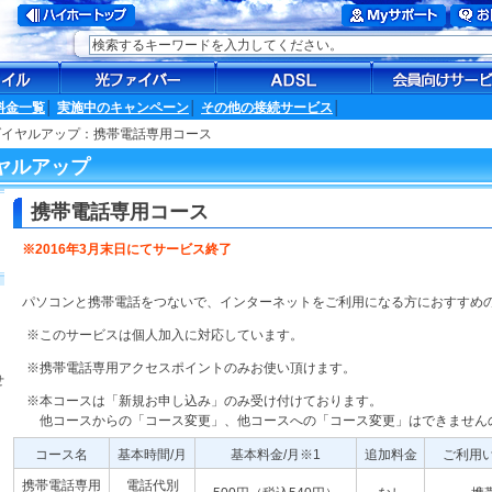
料金一覧
│
実施中のキャンペーン
│
その他の接続サービス
│
ダイヤルアップ：携帯電話専用コース
ヤルアップ
携帯電話専用コース
※2016年3月末日にてサービス終了
パソコンと携帯電話をつないで、インターネットをご利用になる方におすすめ
※このサービスは個人加入に対応しています。
※携帯電話専用アクセスポイントのみお使い頂けます。
せ
※本コースは「新規お申し込み」のみ受け付けております。
他コースからの「コース変更」、他コースへの「コース変更」はできません
コース名
基本時間/月
基本料金/月※1
追加料金
ご利用
携帯電話専用
電話代別