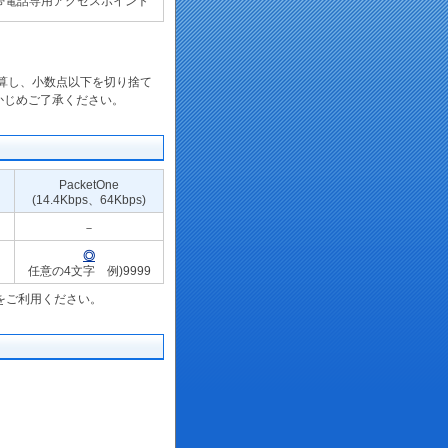
帯電話専用アクセスポイント
加算し、小数点以下を切り捨て
かじめご了承ください。
PacketOne
(14.4Kbps、64Kbps)
－
◎
任意の4文字 例)9999
をご利用ください。