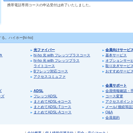
携帯電話専用コースの申込受付は終了いたしました。
。ハイホー[hi-ho]
光ファイバー
会員向けサービ
き
hi-ho 光 with フレッツプラスコース
基本サービス
hi-ho 光 with フレッツプラス
オプションサー
ライトコース
取り次ぎサービ
Bフレッツ対応コース
おすすめサービ
アクセスコミュファ
会員サポート
ズ
ADSL
会員情報確認・
リーズ
フレッツADSL
コース変更
まとめてADSL-eコース
アクセスポイン
まとめてADSL-Tコース
メール/ 接続等
まとめてADSL-Aコース
Q&A
会員規約