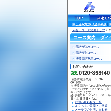
申し込み方法/ 入会手続き
│
入会・コース変更トップ
> 
コース案内：ダイ
電話代込みコース
電話代別コース
携帯電話専用コース
お問い合わせ
（携帯電話専用） 0570-
064800
※携帯電話からのお問い合わ
についてはナビダイヤル（有
料）になります。
受付時間 9：00～18：00 （平
日・土日祝日ともに）
お問い合わせ先一覧
よくあるご質問とご回答
メールでのお問い合わせ