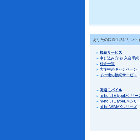
あなたの快適生活にリンクする
接続サービス
申し込み方法/ 入会手続
料金一覧
実施中のキャンペーン
その他の接続サービス
高速モバイル
hi-ho LTE typeDシリー
hi-ho LTE typeEMシ
hi-ho WiMAXシリーズ