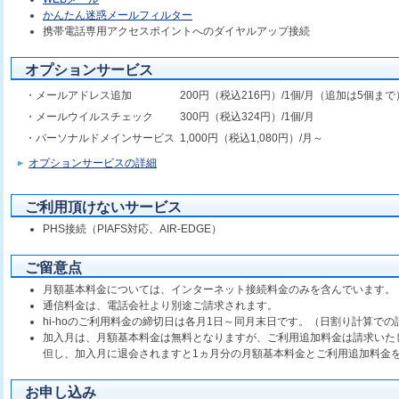
かんたん迷惑メールフィルター
携帯電話専用アクセスポイントへのダイヤルアップ接続
オプションサービス
・メールアドレス追加
200円（税込216円）/1個/月（追加は5個まで
・メールウイルスチェック
300円（税込324円）/1個/月
・パーソナルドメインサービス
1,000円（税込1,080円）/月～
オプションサービスの詳細
ご利用頂けないサービス
PHS接続（PIAFS対応、AIR-EDGE）
ご留意点
月額基本料金については、インターネット接続料金のみを含んでいます。
通信料金は、電話会社より別途ご請求されます。
hi-hoのご利用料金の締切日は各月1日～同月末日です。（日割り計算で
加入月は、月額基本料金は無料となりますが、ご利用追加料金は請求いた
但し、加入月に退会されますと1ヵ月分の月額基本料金とご利用追加料金
お申し込み