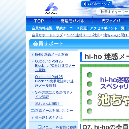
会員情報確認・手続き
│
コース変更
│
アクセスポイント一覧
│
会員サポートトップ
>
hi-ho 迷惑メール対策
>
池ちゃんに聞け
会員サポート
hi-ho 迷惑メール対策
hi-ho 迷惑
Outbound Port 25
Blocking PC向け迷惑メー
ル規制
Outbound Port 25
Blocking 携帯電話向け迷
惑メール規制
SPF方式による送信ドメ
イン認証
池ちゃんに聞け！
迷惑メール対策ポリシー
引っ越しのときは
Q7. hi-ho
メニューを右側に移動