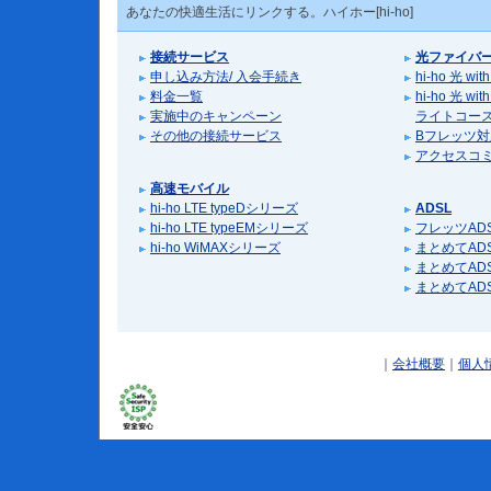
あなたの快適生活にリンクする。ハイホー[hi-ho]
接続サービス
光ファイバ
申し込み方法/ 入会手続き
hi-ho 光 
料金一覧
hi-ho 光 
実施中のキャンペーン
ライトコー
その他の接続サービス
Bフレッツ
アクセスコ
高速モバイル
hi-ho LTE typeDシリーズ
ADSL
hi-ho LTE typeEMシリーズ
フレッツAD
hi-ho WiMAXシリーズ
まとめてADS
まとめてADS
まとめてADS
｜
会社概要
｜
個人