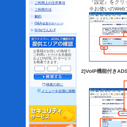
『設定』をクリ
ご利用上の注意事項
※お使いのWebブ
ご利用方法
解約
Q&A
(会員サポートへ)
hi-hoでんわ-F
お客様がお住いの地域で
ご利用い ただける光接続
およびADSL の サービス
を検索できます。
-
-
2)VoIP機能付きA
検索の前に
メニューを右側に移動