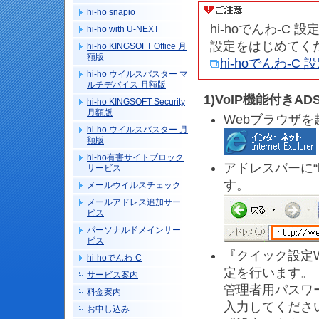
hi-ho snapio
hi-hoでんわ-
hi-ho with U-NEXT
設定をはじめてく
hi-ho KINGSOFT Office 月
額版
hi-hoでんわ-
hi-ho ウイルスバスター マ
ルチデバイス 月額版
1)VoIP機能付きA
hi-ho KINGSOFT Security
月額版
Webブラウザを
hi-ho ウイルスバスター 月
額版
hi-ho有害サイトブロック
アドレスバーに“ht
サービス
す。
メールウイルスチェック
メールアドレス追加サー
ビス
パーソナルドメインサー
ビス
『クイック設定
hi-hoでんわ-C
定を行います。
サービス案内
管理者用パスワ
料金案内
入力してくださ
お申し込み