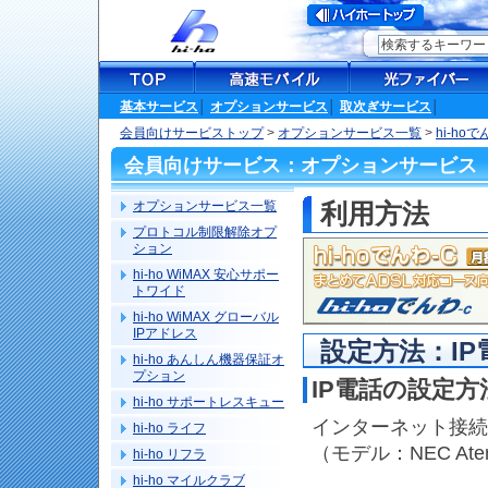
基本サービス
│
オプションサービス
│
取次ぎサービス
│
会員向けサービストップ
>
オプションサービス一覧
>
hi-hoで
会員向けサービス：オプションサービス
オプションサービス一覧
利用方法
プロトコル制限解除オプ
ション
hi-ho WiMAX 安心サポー
トワイド
hi-ho WiMAX グローバル
IPアドレス
設定方法：I
hi-ho あんしん機器保証オ
プション
IP電話の設定方
hi-ho サポートレスキュー
インターネット接続
hi-ho ライフ
（モデル：NEC Ater
hi-ho リフラ
hi-ho マイルクラブ