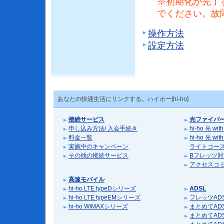
※初期化が完了
でください。故
操作方法
設定方法
あなたの快適生活にリンクする。ハイホー[hi-ho]
接続サービス
光ファイバ
申し込み方法/ 入会手続き
hi-ho 光 
料金一覧
hi-ho 光 
実施中のキャンペーン
ライトコー
その他の接続サービス
Bフレッツ
アクセスコ
高速モバイル
hi-ho LTE typeDシリーズ
ADSL
hi-ho LTE typeEMシリーズ
フレッツAD
hi-ho WiMAXシリーズ
まとめてADS
まとめてADS